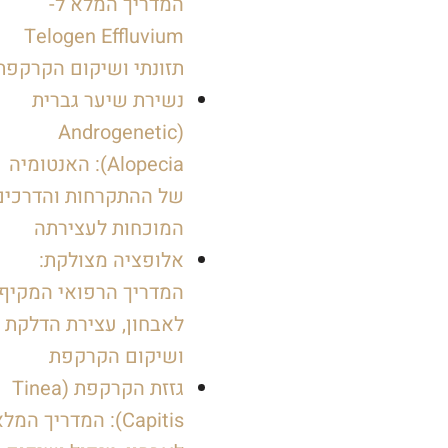
המדריך המלא ל-
Telogen Effluvium
תזונתי ושיקום הקרקפת
נשירת שיער גברית
(Androgenetic
Alopecia): האנטומיה
של ההתקרחות והדרכים
המוכחות לעצירתה
אלופציה מצולקת:
המדריך הרפואי המקיף
לאבחון, עצירת הדלקת
ושיקום הקרקפת
גזזת הקרקפת (Tinea
Capitis): המדריך המל