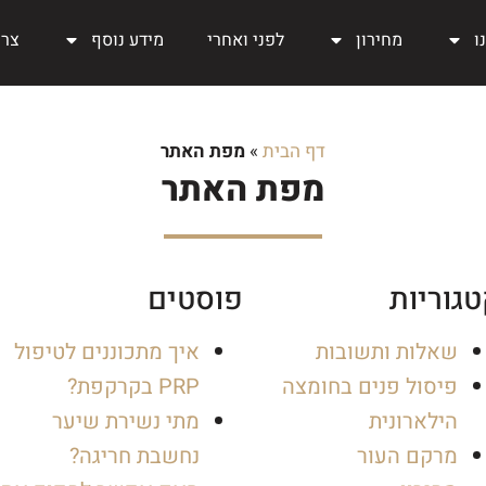
ו
מחירון
לפני ואחרי
מידע נוסף
צרו
דף הבית
»
מפת האתר
מפת האתר
גוריות
פוסטים
שאלות ותשובות
איך מתכוננים לטיפול
פיסול פנים בחומצה
PRP בקרקפת?
הילארונית
מתי נשירת שיער
מרקם העור
נחשבת חריגה?