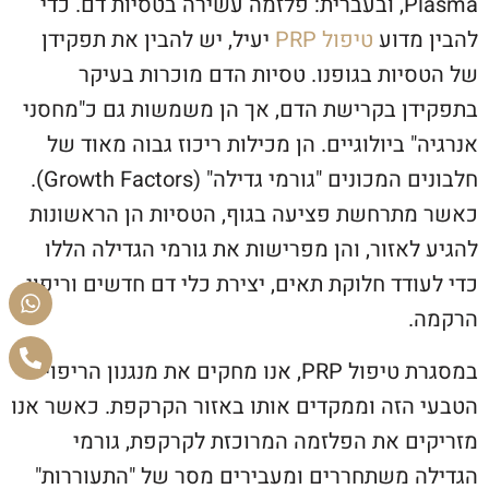
Plasma, ובעברית: פלזמה עשירה בטסיות דם. כדי
להבין מדוע
טיפול PRP
יעיל, יש להבין את תפקידן
של הטסיות בגופנו. טסיות הדם מוכרות בעיקר
בתפקידן בקרישת הדם, אך הן משמשות גם כ"מחסני
אנרגיה" ביולוגיים. הן מכילות ריכוז גבוה מאוד של
חלבונים המכונים "גורמי גדילה" (Growth Factors).
כאשר מתרחשת פציעה בגוף, הטסיות הן הראשונות
להגיע לאזור, והן מפרישות את גורמי הגדילה הללו
כדי לעודד חלוקת תאים, יצירת כלי דם חדשים וריפוי
הרקמה.
במסגרת טיפול PRP, אנו מחקים את מנגנון הריפוי
הטבעי הזה וממקדים אותו באזור הקרקפת. כאשר אנו
מזריקים את הפלזמה המרוכזת לקרקפת, גורמי
הגדילה משתחררים ומעבירים מסר של "התעוררות"