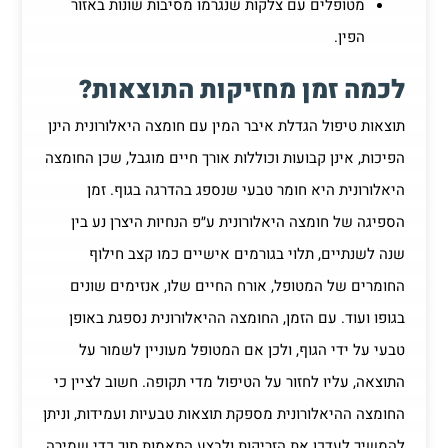
מטופלים עם צלקות שנגרמו מסיבות שונות באזור
הפין.
לכמה זמן מחזיקות התוצאות?
תוצאות טיפול הגדלת איבר המין עם חומצה היאלורונית הינן
הפיכות, אינן קבועות וכוללות אורך חיים מוגבל, שכן החומצה
היאלורונית היא חומר טבעי שנספג בהדרגה בגוף. זמן
הספיגה של חומצה היאלורונית ע״פ הנחיות היצרן נע בין
שנה לשנתיים, תלוי בגורמים אישיים כמו קצב חילוף
החומרים של המטופל, אורח החיים שלו, אנזימים שונים
בגופו ועוד. עם הזמן, החומצה ההיאלורונית נספגת באופן
טבעי על ידי הגוף, ולכן אם המטופל מעוניין לשמור על
התוצאה, עליו לחזור על הטיפול מדי תקופה. חשוב לציין כי
החומצה ההיאלורונית מספקת תוצאות טבעיות ועמידות, וניתן
להמשיך לעדכן את הזריקות ולבצע התאמות תוך כדי שמירה