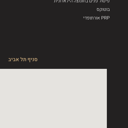
פיסול פנים בחומצה הילארונית
בוטוקס
PRP אורתופדי
סניף תל אביב