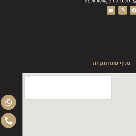
prpclinicil@gmail.com
סניף פתח תקווה