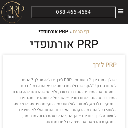
058-466-4664
מידע נוסף
הטיפולים שלנו
דף הבית
»
PRP אורתופדי
PRP אורתופדי
PRP לירך
יש לך כאב בירך ? חושב איך PRP לירך יכול לעזור לך ? הגעת
למקום הנכון ! "לגוף יש יכולת מדהימה לרפא את עצמו". בטח
שמעתם את המשפט הזה רבות בעבר, ולא ממש הבנתם למה התכוון
המשורר. אז הנה, אנחנו נסביר – הגוף מלא בחומרים ומנגנונים
שתפקידם לרפא, לאחות ולאלחש במידה וקיימת פגיעה או פציעה
כלשהי בכל אחת מן הרקמות והאיברים. אנחנו אולי לא עוצרים
לחשוב על כך ביום יום – אך הגוף הוא באמת מכונה מדהימה,
שמתקנת ומרפאת את עצמה בכל יום מחדש.