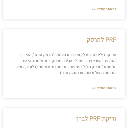
למאמר המלא >>
PRP למרפק
אפיקונדיליטיס לטרלי, או בשמו העממי "מרפק טניס", הוא בין
הגורמים השכיחים ביותר לכאבים במרפק. יחד איתו, נמצאים
תסמונת "מרפק גולף" ופגיעות הנגרמות מטראומה (כלומר, כאלו
הנגרמות בשל תאונה או תנועה חדה).
למאמר המלא >>
זריקת PRP לברך