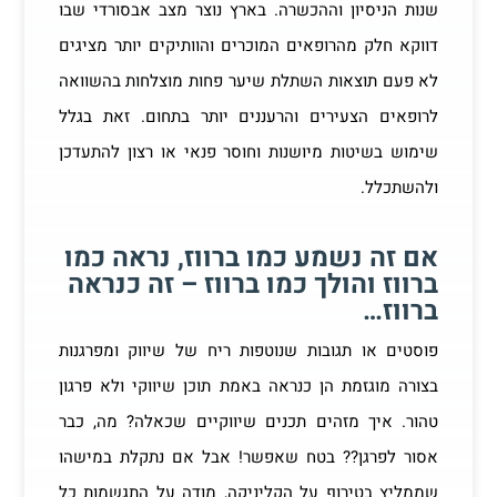
שנות הניסיון וההכשרה. בארץ נוצר מצב אבסורדי שבו
דווקא חלק מהרופאים המוכרים והוותיקים יותר מציגים
לא פעם תוצאות השתלת שיער פחות מוצלחות בהשוואה
לרופאים הצעירים והרעננים יותר בתחום. זאת בגלל
שימוש בשיטות מיושנות וחוסר פנאי או רצון להתעדכן
ולהשתכלל.
אם זה נשמע כמו ברווז, נראה כמו
ברווז והולך כמו ברווז – זה כנראה
ברווז…
פוסטים או תגובות שנוטפות ריח של שיווק ומפרגנות
בצורה מוגזמת הן כנראה באמת תוכן שיווקי ולא פרגון
טהור. איך מזהים תכנים שיווקיים שכאלה? מה, כבר
אסור לפרגן?? בטח שאפשר! אבל אם נתקלת במישהו
שממליץ בטירוף על הקליניקה, מודה על התגשמות כל