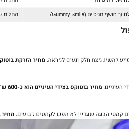
טיפול במיגרנה
החל מ־4,500 ₪
 חושף חניכיים (Gummy Smile)
החל מ־1,200 ₪
ול
ייע להשיג מצח חלק ונעים למראה.
מחיר הזרקת בוטוקס במ
 העיניים.
מחיר בוטוקס בצידי העיניים הוא כ-600 ש“ח
מחיר בו